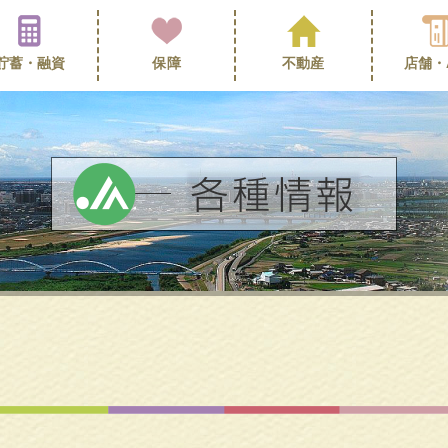
貯蓄・
融資
保障
不動産
店舗・