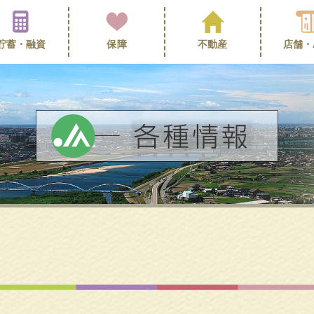
貯蓄・
融資
保障
不動産
店舗・