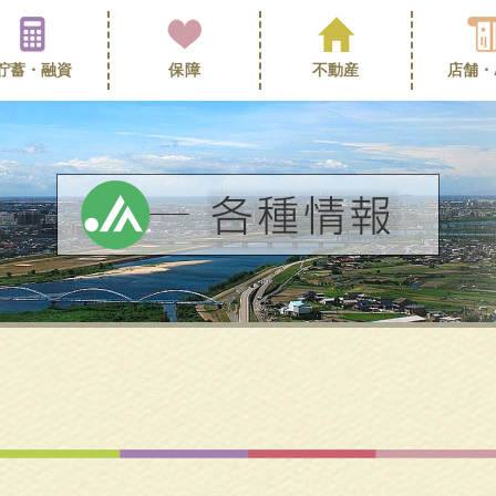
貯蓄・
融資
保障
不動産
店舗・