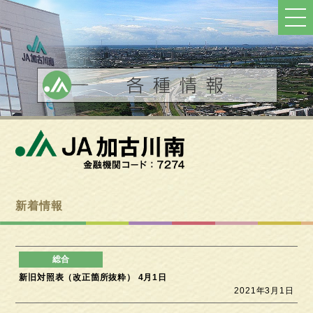
ト
ッ
プ
へ
戻
る
新着情報
新旧対照表（改正箇所抜粋） 4月1日
2021年3月1日