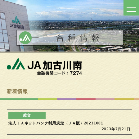
ト
ッ
プ
へ
戻
る
新着情報
法人ＪＡネットバンク利用規定（ＪＡ版）20231001
2023年7月21日