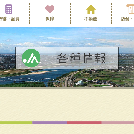
貯蓄・
融資
保障
不動産
店舗・