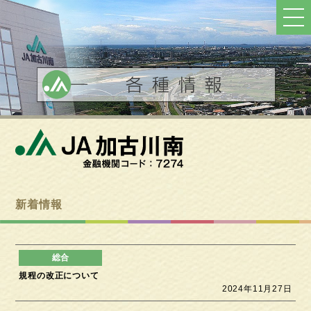
ト
ッ
プ
へ
戻
る
新着情報
規程の改正について
2024年11月27日