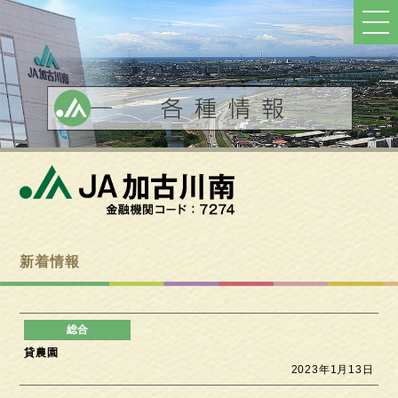
ト
ッ
プ
へ
戻
る
新着情報
貸農園
2023年1月13日