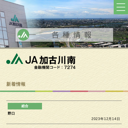
ト
ッ
プ
へ
戻
る
新着情報
野口
2023年12月14日