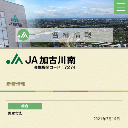
ト
ッ
プ
へ
戻
る
新着情報
青空市①
2021年7月19日