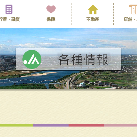
貯蓄・
融資
保障
不動産
店舗・