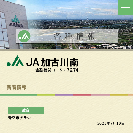
ト
ッ
プ
へ
戻
る
新着情報
青空市チラシ
2021年7月19日