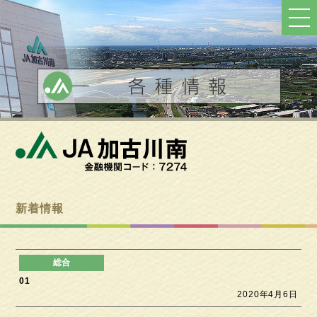
ト
ッ
プ
へ
戻
る
新着情報
01
2020年4月6日