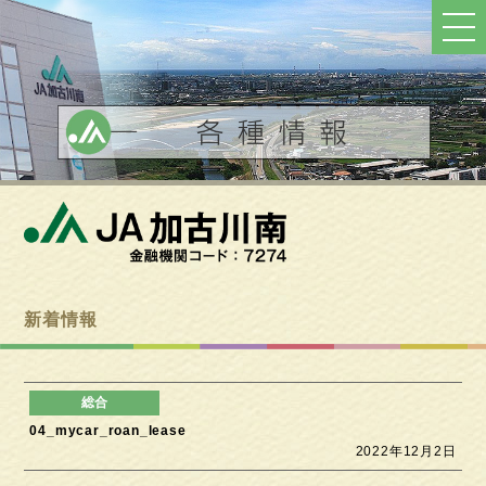
ト
ッ
プ
へ
戻
る
新着情報
04_mycar_roan_lease
2022年12月2日