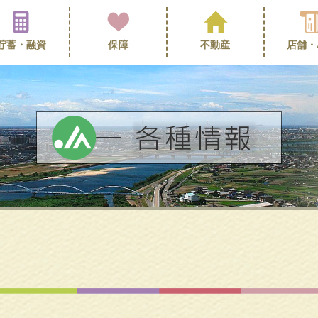
貯蓄・
融資
保障
不動産
店舗・