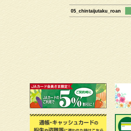
05_chintaijutaku_roan