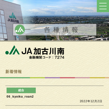
ト
ッ
プ
へ
戻
る
新着情報
06_kyoiku_roan2
2022年12月2日