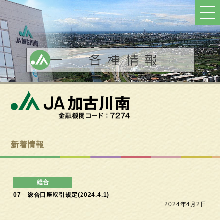
ト
ッ
プ
へ
戻
る
新着情報
07 総合口座取引規定(2024.4.1)
2024年4月2日