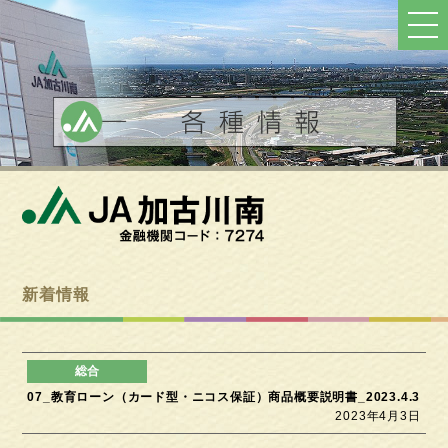
ト
ッ
プ
へ
戻
る
新着情報
07_教育ローン（カード型・ニコス保証）商品概要説明書_2023.4.3
2023年4月3日