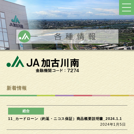
ト
ッ
プ
へ
戻
る
新着情報
11_カードローン（約返・ニコス保証）商品概要説明書_2024.1.1
2024年1月5日