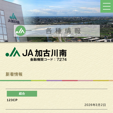
ト
ッ
プ
へ
戻
る
新着情報
123CP
2026年3月2日