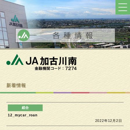
ト
ッ
プ
へ
戻
る
新着情報
12_mycar_roan
2022年12月2日