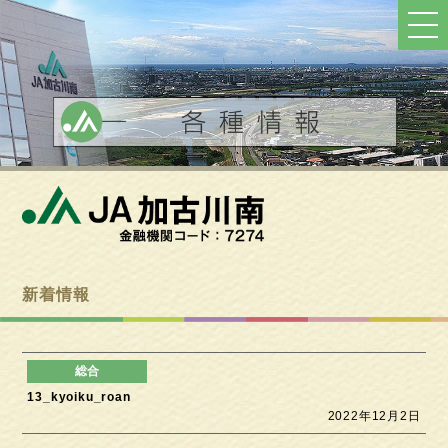
ト
ッ
プ
へ
戻
る
新着情報
13_kyoiku_roan
2022年12月2日