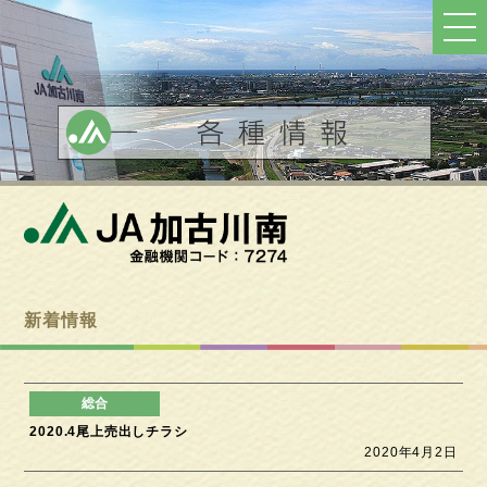
ト
ッ
プ
へ
戻
る
新着情報
2020.4尾上売出しチラシ
2020年4月2日