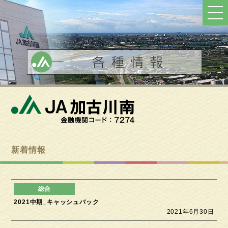
ト
ッ
プ
へ
戻
る
新着情報
2021中期_キャッシュバック
2021年6月30日