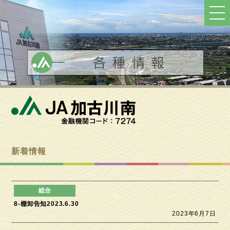
ト
ッ
プ
へ
戻
る
新着情報
8-棚卸告知2023.6.30
2023年6月7日