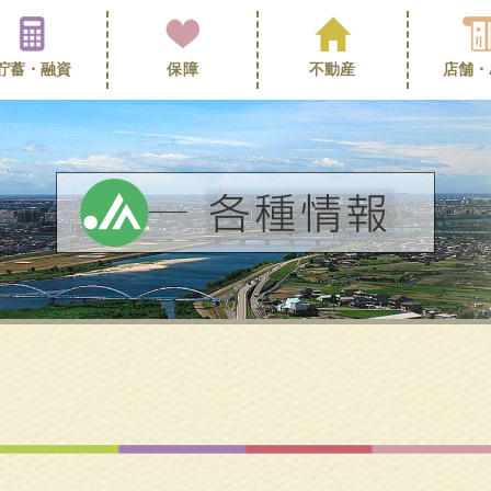
貯蓄・
融資
保障
不動産
店舗・