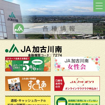
ト
ッ
プ
へ
戻
る