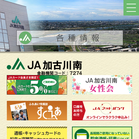
ト
ッ
プ
へ
戻
る