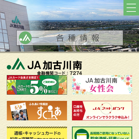
ト
ッ
プ
へ
戻
る