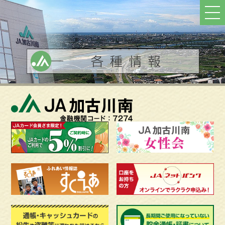
ト
ッ
プ
へ
戻
る