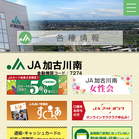
ト
ッ
プ
へ
戻
る