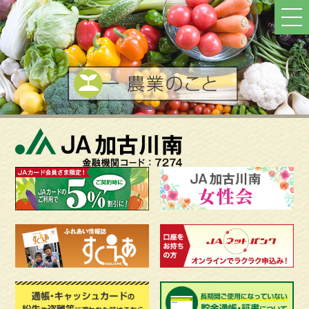
ト
ッ
プ
へ
戻
る