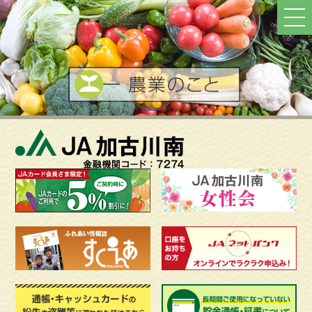
ト
ッ
プ
へ
戻
る