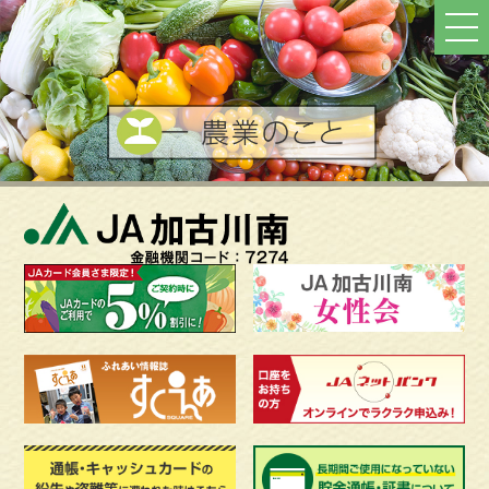
ト
ッ
プ
へ
戻
る