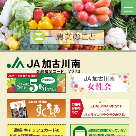
ト
ッ
プ
へ
戻
る