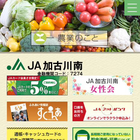
ト
ッ
プ
へ
戻
る