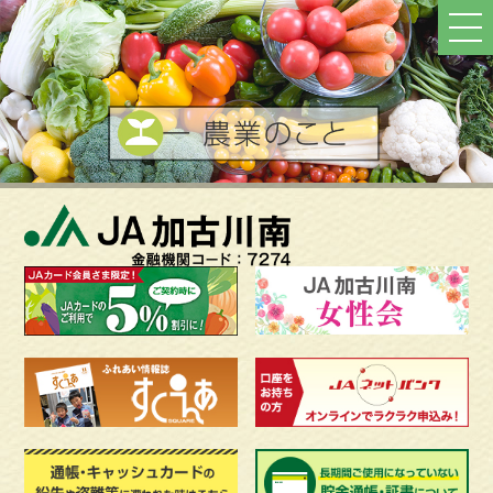
ト
ッ
プ
へ
戻
る