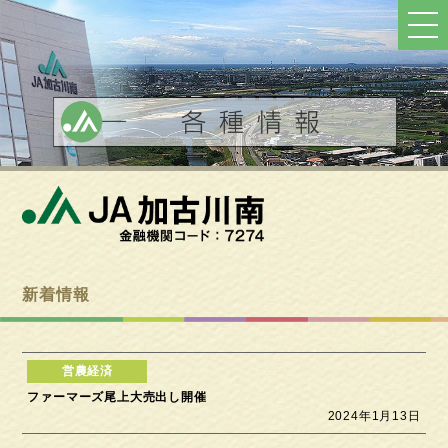
ト
ッ
プ
へ
戻
る
新着情報
ファーマーズ尾上大売出し開催
2024年1月13日