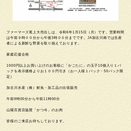
ファーマーズ尾上大売出しは、令和6年1月15日（月）です。営業時間
は午前９時００分から午後3時００分までです。JA加古川南では生産
者による新鮮な野菜を取り揃えております。
家庭応援企画
1000円以上お買い上げのお客様に「かごたに」の玉子10個入り１パ
ックを表示価格よりお１００円引き（お一人様１パック・50パック限
定）
加古川水産（株）鮮魚・加工品の出張販売
午前9時00分から午前11時00分
山陽百貨店協賛「かつヰ」のお肉
皆様のご来店お待ちしております。