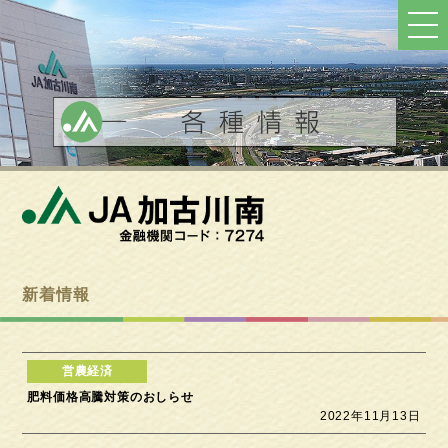
ト
ッ
プ
へ
戻
る
新着情報
肥料価格高騰対策のおしらせ
2022年11月13日