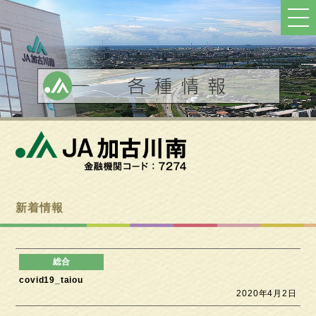
ト
ッ
プ
へ
戻
る
新着情報
covid19_taiou
2020年4月2日