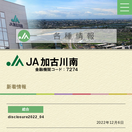
ト
ッ
プ
へ
戻
る
新着情報
disclosure2022_04
2022年12月6日