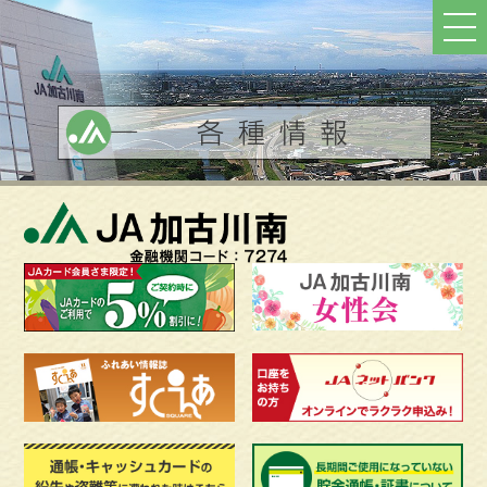
ト
ッ
プ
へ
戻
る