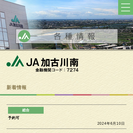
ト
ッ
プ
へ
戻
る
新着情報
予約可
2024年6月10日