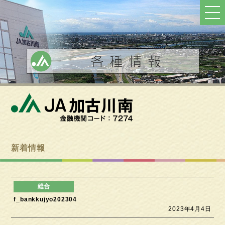
ト
ッ
プ
へ
戻
る
新着情報
f_bankkujyo202304
2023年4月4日