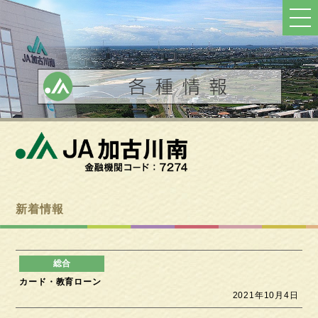
ト
ッ
プ
へ
戻
る
新着情報
カード・教育ローン
2021年10月4日