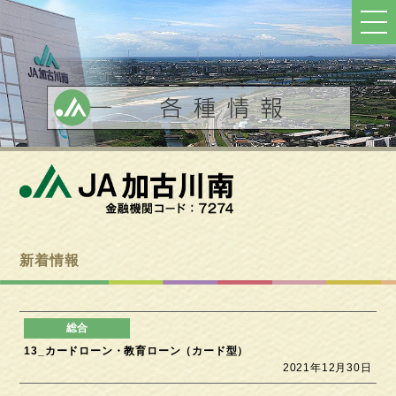
ト
ッ
プ
へ
戻
る
新着情報
13_カードローン・教育ローン（カード型）
2021年12月30日