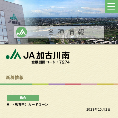
ト
ッ
プ
へ
戻
る
新着情報
6_〈教育型〉カードローン
2023年10月2日