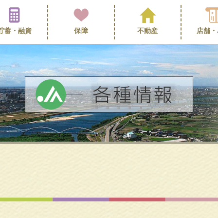
貯蓄・
融資
保障
不動産
店舗・