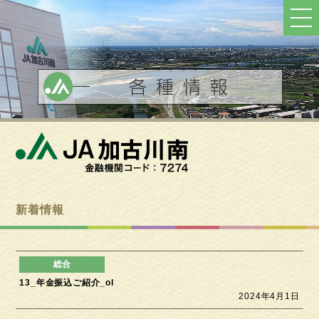
ト
ッ
プ
へ
戻
る
新着情報
13_年金振込ご紹介_ol
2024年4月1日