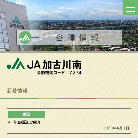
ト
ッ
プ
へ
戻
る
新着情報
4_年金振込ご紹介
2023年4月1日